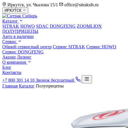
Иркутск, ул. Чкалова 15/1
office@sitraksib.ru
Выбор
ИРКУТСК
города
Каталог
SITRAK
HOWO
SDAC
DONGFENG
ZOOMLION
ПОЛУПРИЦЕПЫ
Авто в наличии
Сервис
Общий сервисный центр
Сервис
SITRAK
Сервис
HOWO
Сервис
DONGFENG
Акции
Лизинг
О компании
Блог
Контакты
+7 800 301 14 10
Звонок бесплатный
Главная
Каталог
Полуприцепы