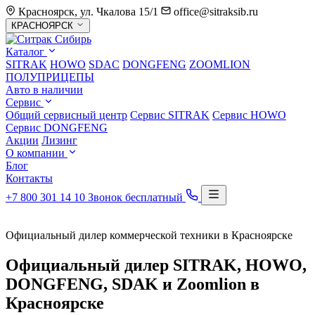
Красноярск, ул. Чкалова 15/1
office@sitraksib.ru
Выбор
КРАСНОЯРСК
города
Каталог
SITRAK
HOWO
SDAC
DONGFENG
ZOOMLION
ПОЛУПРИЦЕПЫ
Авто в наличии
Сервис
Общий сервисный центр
Сервис
SITRAK
Сервис
HOWO
Сервис
DONGFENG
Акции
Лизинг
О компании
Блог
Контакты
+7 800 301 14 10
Звонок бесплатный
Официальный дилер коммерческой техники в Красноярске
Официальный дилер SITRAK, HOWO,
DONGFENG, SDAK и Zoomlion в
Красноярске