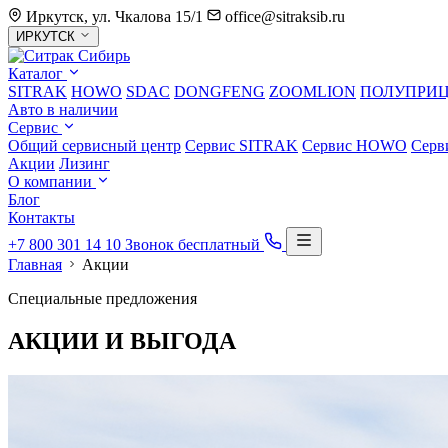
Иркутск, ул. Чкалова 15/1
office@sitraksib.ru
Выбор
ИРКУТСК
города
Каталог
SITRAK
HOWO
SDAC
DONGFENG
ZOOMLION
ПОЛУПРИ
Авто в наличии
Сервис
Общий сервисный центр
Сервис
SITRAK
Сервис
HOWO
Серв
Акции
Лизинг
О компании
Блог
Контакты
+7 800 301 14 10
Звонок бесплатный
Главная
Акции
Специальные предложения
АКЦИИ И
ВЫГОДА