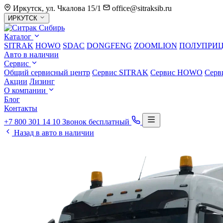
Иркутск, ул. Чкалова 15/1
office@sitraksib.ru
Выбор
ИРКУТСК
города
Каталог
SITRAK
HOWO
SDAC
DONGFENG
ZOOMLION
ПОЛУПРИ
Авто в наличии
Сервис
Общий сервисный центр
Сервис
SITRAK
Сервис
HOWO
Серв
Акции
Лизинг
О компании
Блог
Контакты
+7 800 301 14 10
Звонок бесплатный
Назад в авто в наличии