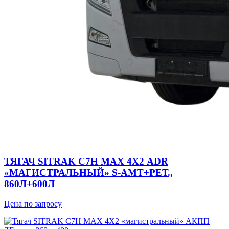
ТЯГАЧ SITRAK C7H MAX 4Х2 ADR
«МАГИСТРАЛЬНЫЙ» S-AMT+РЕТ.,
860Л+600Л
Цена по запросу