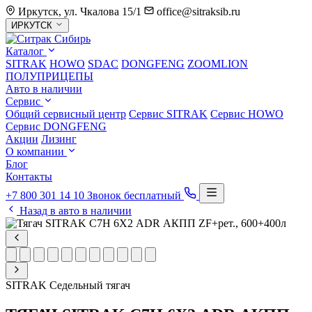
Иркутск, ул. Чкалова 15/1
office@sitraksib.ru
Выбор
ИРКУТСК
города
Каталог
SITRAK
HOWO
SDAC
DONGFENG
ZOOMLION
ПОЛУПРИЦЕПЫ
Авто в наличии
Сервис
Общий сервисный центр
Сервис
SITRAK
Сервис
HOWO
Сервис
DONGFENG
Акции
Лизинг
О компании
Блог
Контакты
+7 800 301 14 10
Звонок бесплатный
Назад в авто в наличии
SITRAK
Седельный тягач