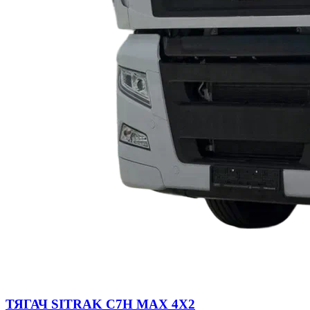
ТЯГАЧ SITRAK C7H MAX 4Х2