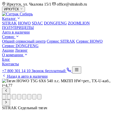
Иркутск, ул. Чкалова 15/1
office@sitraksib.ru
Выбор
ИРКУТСК
города
Каталог
SITRAK
HOWO
SDAC
DONGFENG
ZOOMLION
ПОЛУПРИЦЕПЫ
Авто в наличии
Сервис
Общий сервисный центр
Сервис
SITRAK
Сервис
HOWO
Сервис
DONGFENG
Акции
Лизинг
О компании
Блог
Контакты
+7 800 301 14 10
Звонок бесплатный
Назад в авто в наличии
SITRAK
Седельный тягач