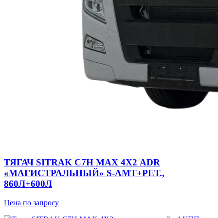
ТЯГАЧ SITRAK C7H MAX 4Х2 ADR
«МАГИСТРАЛЬНЫЙ» S-AMT+РЕТ.,
860Л+600Л
Цена по запросу