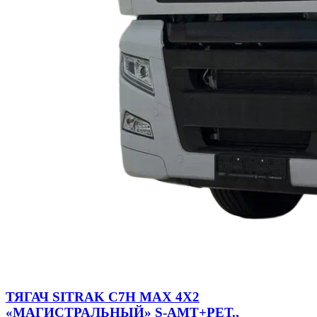
ТЯГАЧ SITRAK C7H MAX 4Х2
«МАГИСТРАЛЬНЫЙ» S-AMT+РЕТ.,