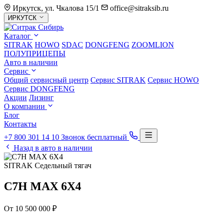
Иркутск, ул. Чкалова 15/1
office@sitraksib.ru
Выбор
ИРКУТСК
города
Каталог
SITRAK
HOWO
SDAC
DONGFENG
ZOOMLION
ПОЛУПРИЦЕПЫ
Авто в наличии
Сервис
Общий сервисный центр
Сервис
SITRAK
Сервис
HOWO
Сервис
DONGFENG
Акции
Лизинг
О компании
Блог
Контакты
+7 800 301 14 10
Звонок бесплатный
Назад в авто в наличии
SITRAK
Седельный тягач
C7H MAX 6X4
От 10 500 000 ₽