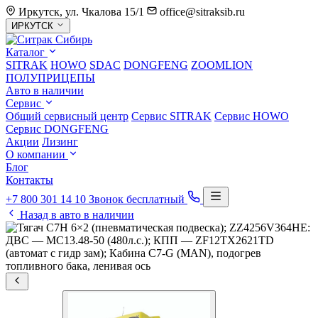
Иркутск, ул. Чкалова 15/1
office@sitraksib.ru
Выбор
ИРКУТСК
города
Каталог
SITRAK
HOWO
SDAC
DONGFENG
ZOOMLION
ПОЛУПРИЦЕПЫ
Авто в наличии
Сервис
Общий сервисный центр
Сервис
SITRAK
Сервис
HOWO
Сервис
DONGFENG
Акции
Лизинг
О компании
Блог
Контакты
+7 800 301 14 10
Звонок бесплатный
Назад в авто в наличии