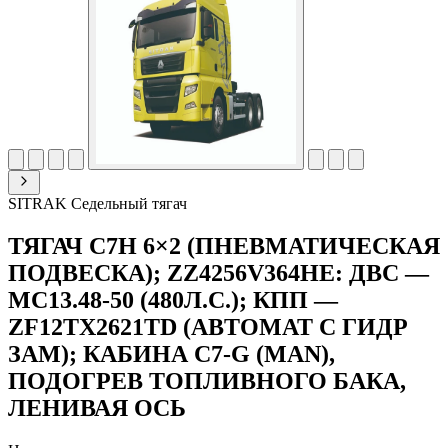
SITRAK
Седельный тягач
ТЯГАЧ С7Н 6×2 (ПНЕВМАТИЧЕСКАЯ
ПОДВЕСКА); ZZ4256V364HE: ДВС —
MC13.48-50 (480Л.С.); КПП —
ZF12TX2621TD (АВТОМАТ С ГИДР
ЗАМ); КАБИНА C7-G (MAN),
ПОДОГРЕВ ТОПЛИВНОГО БАКА,
ЛЕНИВАЯ ОСЬ