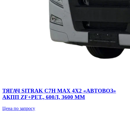
ТЯГАЧ SITRAK C7H MAX 4Х2 «АВТОВОЗ»
АКПП ZF+РЕТ., 600Л, 3600 ММ
Цена по запросу