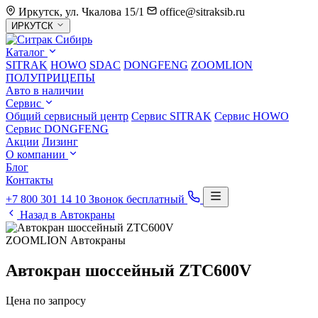
Иркутск, ул. Чкалова 15/1
office@sitraksib.ru
Выбор
ИРКУТСК
города
Каталог
SITRAK
HOWO
SDAC
DONGFENG
ZOOMLION
ПОЛУПРИЦЕПЫ
Авто в наличии
Сервис
Общий сервисный центр
Сервис
SITRAK
Сервис
HOWO
Сервис
DONGFENG
Акции
Лизинг
О компании
Блог
Контакты
+7 800 301 14 10
Звонок бесплатный
Назад в Автокраны
ZOOMLION
Автокраны
Автокран шоссейный ZTC600V
Цена по запросу