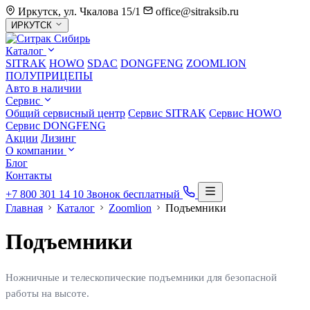
Иркутск, ул. Чкалова 15/1
office@sitraksib.ru
Выбор
ИРКУТСК
города
Каталог
SITRAK
HOWO
SDAC
DONGFENG
ZOOMLION
ПОЛУПРИЦЕПЫ
Авто в наличии
Сервис
Общий сервисный центр
Сервис
SITRAK
Сервис
HOWO
Сервис
DONGFENG
Акции
Лизинг
О компании
Блог
Контакты
+7 800 301 14 10
Звонок бесплатный
Главная
Каталог
Zoomlion
Подъемники
Подъемники
Ножничные и телескопические подъемники для безопасной
работы на высоте.