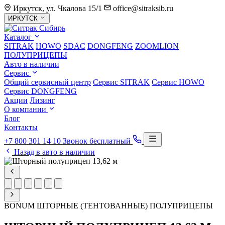
Иркутск, ул. Чкалова 15/1
office@sitraksib.ru
Выбор
ИРКУТСК
города
Каталог
SITRAK
HOWO
SDAC
DONGFENG
ZOOMLION
ПОЛУПРИЦЕПЫ
Авто в наличии
Сервис
Общий сервисный центр
Сервис
SITRAK
Сервис
HOWO
Сервис
DONGFENG
Акции
Лизинг
О компании
Блог
Контакты
+7 800 301 14 10
Звонок бесплатный
Назад в авто в наличии
BONUM
ШТОРНЫЕ (ТЕНТОВАННЫЕ) ПОЛУПРИЦЕПЫ