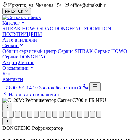
Иркутск, ул. Чкалова 15/1
office@sitraksib.ru
Выбор
ИРКУТСК
города
Каталог
SITRAK
HOWO
SDAC
DONGFENG
ZOOMLION
ПОЛУПРИЦЕПЫ
Авто в наличии
Сервис
Общий сервисный центр
Сервис
SITRAK
Сервис
HOWO
Сервис
DONGFENG
Акции
Лизинг
О компании
Блог
Контакты
+7 800 301 14 10
Звонок бесплатный
Назад в авто в наличии
DONGFENG
Рефрижератор