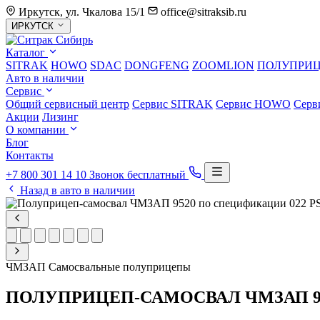
Иркутск, ул. Чкалова 15/1
office@sitraksib.ru
Выбор
ИРКУТСК
города
Каталог
SITRAK
HOWO
SDAC
DONGFENG
ZOOMLION
ПОЛУПРИ
Авто в наличии
Сервис
Общий сервисный центр
Сервис
SITRAK
Сервис
HOWO
Серв
Акции
Лизинг
О компании
Блог
Контакты
+7 800 301 14 10
Звонок бесплатный
Назад в авто в наличии
ЧМЗАП
Самосвальные полуприцепы
ПОЛУПРИЦЕП-САМОСВАЛ ЧМЗАП 95