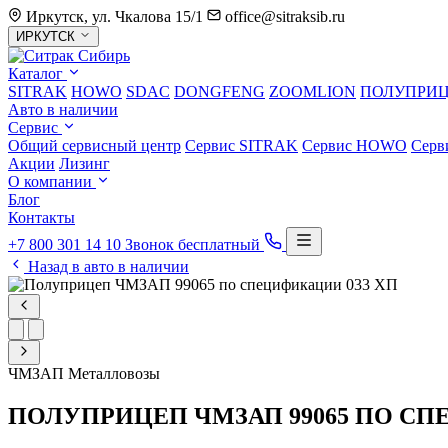
Иркутск, ул. Чкалова 15/1
office@sitraksib.ru
Выбор
ИРКУТСК
города
Каталог
SITRAK
HOWO
SDAC
DONGFENG
ZOOMLION
ПОЛУПРИ
Авто в наличии
Сервис
Общий сервисный центр
Сервис
SITRAK
Сервис
HOWO
Серв
Акции
Лизинг
О компании
Блог
Контакты
+7 800 301 14 10
Звонок бесплатный
Назад в авто в наличии
ЧМЗАП
Металловозы
ПОЛУПРИЦЕП ЧМЗАП 99065 ПО СП