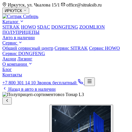
Иркутск, ул. Чкалова 15/1
office@sitraksib.ru
Выбор
ИРКУТСК
города
Каталог
SITRAK
HOWO
SDAC
DONGFENG
ZOOMLION
ПОЛУПРИЦЕПЫ
Авто в наличии
Сервис
Общий сервисный центр
Сервис
SITRAK
Сервис
HOWO
Сервис
DONGFENG
Акции
Лизинг
О компании
Блог
Контакты
+7 800 301 14 10
Звонок бесплатный
Назад в авто в наличии