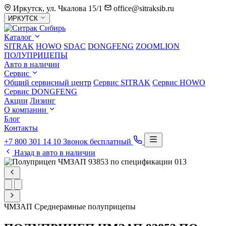
Иркутск, ул. Чкалова 15/1
office@sitraksib.ru
Выбор
ИРКУТСК
города
Каталог
SITRAK
HOWO
SDAC
DONGFENG
ZOOMLION
ПОЛУПРИЦЕПЫ
Авто в наличии
Сервис
Общий сервисный центр
Сервис
SITRAK
Сервис
HOWO
Сервис
DONGFENG
Акции
Лизинг
О компании
Блог
Контакты
+7 800 301 14 10
Звонок бесплатный
Назад в авто в наличии
ЧМЗАП
Среднерамные полуприцепы