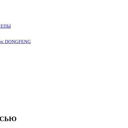
ЦЕПЫ
ис
DONGFENG
ОСЬЮ