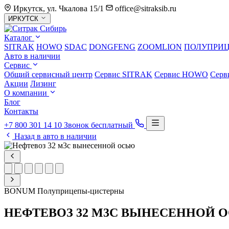
Иркутск, ул. Чкалова 15/1
office@sitraksib.ru
Выбор
ИРКУТСК
города
Каталог
SITRAK
HOWO
SDAC
DONGFENG
ZOOMLION
ПОЛУПРИ
Авто в наличии
Сервис
Общий сервисный центр
Сервис
SITRAK
Сервис
HOWO
Серв
Акции
Лизинг
О компании
Блог
Контакты
+7 800 301 14 10
Звонок бесплатный
Назад в авто в наличии
BONUM
Полуприцепы-цистерны
НЕФТЕВОЗ 32 М3С ВЫНЕСЕННОЙ 