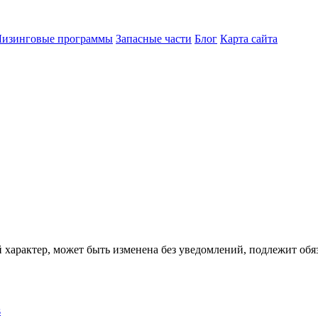
Лизинговые программы
Запасные части
Блог
Карта сайта
характер, может быть изменена без уведомлений, подлежит обяз
s