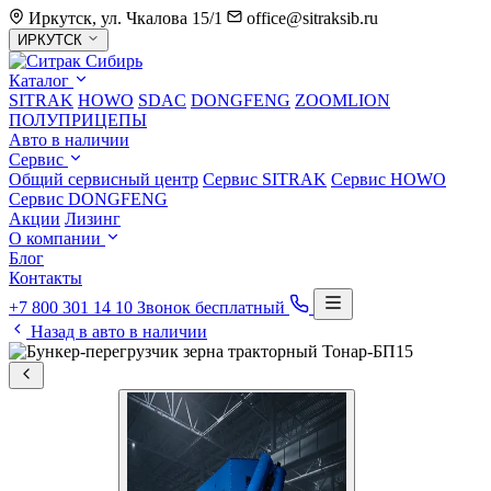
Иркутск, ул. Чкалова 15/1
office@sitraksib.ru
Выбор
ИРКУТСК
города
Каталог
SITRAK
HOWO
SDAC
DONGFENG
ZOOMLION
ПОЛУПРИЦЕПЫ
Авто в наличии
Сервис
Общий сервисный центр
Сервис
SITRAK
Сервис
HOWO
Сервис
DONGFENG
Акции
Лизинг
О компании
Блог
Контакты
+7 800 301 14 10
Звонок бесплатный
Назад в авто в наличии