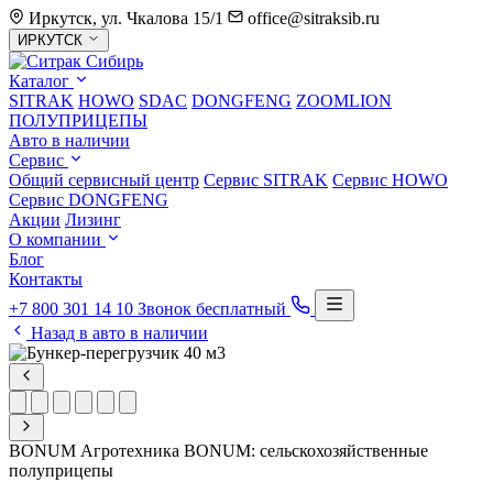
Иркутск, ул. Чкалова 15/1
office@sitraksib.ru
Выбор
ИРКУТСК
города
Каталог
SITRAK
HOWO
SDAC
DONGFENG
ZOOMLION
ПОЛУПРИЦЕПЫ
Авто в наличии
Сервис
Общий сервисный центр
Сервис
SITRAK
Сервис
HOWO
Сервис
DONGFENG
Акции
Лизинг
О компании
Блог
Контакты
+7 800 301 14 10
Звонок бесплатный
Назад в авто в наличии
BONUM
Агротехника BONUM: сельскохозяйственные
полуприцепы