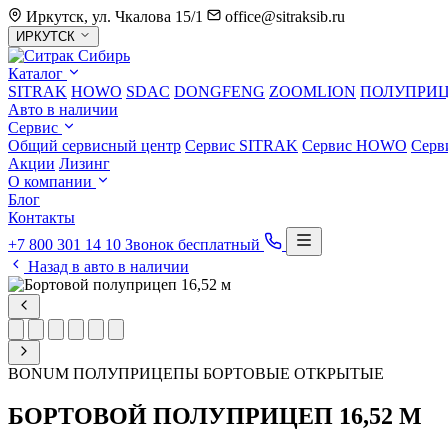
Иркутск, ул. Чкалова 15/1
office@sitraksib.ru
Выбор
ИРКУТСК
города
Каталог
SITRAK
HOWO
SDAC
DONGFENG
ZOOMLION
ПОЛУПРИ
Авто в наличии
Сервис
Общий сервисный центр
Сервис
SITRAK
Сервис
HOWO
Серв
Акции
Лизинг
О компании
Блог
Контакты
+7 800 301 14 10
Звонок бесплатный
Назад в авто в наличии
BONUM
ПОЛУПРИЦЕПЫ БОРТОВЫЕ ОТКРЫТЫЕ
БОРТОВОЙ ПОЛУПРИЦЕП 16,52 М