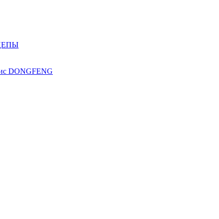
ЦЕПЫ
ис
DONGFENG