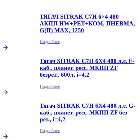
ТЯГАЧ SITRAK C7H 6×4 480
АКПП HW+РЕТ+КОМ, ПНЕВМА,
G(П) MAX, 1250
Подробнее
Тягач SITRAK C7H 6Х4 480 л.с. F-
каб., планет. ресс. МКПП ZF
безрет., 600л, i=4,2
Подробнее
Тягач SITRAK C7H 6Х4 480 л.с. G-
каб., планет. ресс. МКПП ZF без
рет., i=4,2
Подробнее