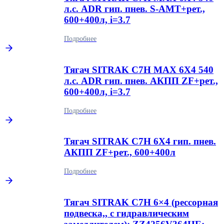
л.с. ADR гип. пнев. S-AMT+рет.,
600+400л, i=3.7
Подробнее
Тягач SITRAK C7H MAX 6Х4 540
л.с. ADR гип. пнев. АКПП ZF+рет.,
600+400л, i=3.7
Подробнее
Тягач SITRAK C7H 6Х4 гип. пнев.
АКПП ZF+рет., 600+400л
Подробнее
Тягач SITRAK С7Н 6×4 (рессорная
подвеска,, с гидравлическим