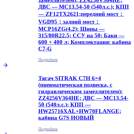
замедлителем); ZZ4256V364HE;
ДВС — MC13.54-50 (540л.с.); КПП
— ZF12TX2621;передний мост：
VGD95；задний мост：
MCP16ZG(4.2); Шины —
315/80R22.5; ССУ на 50; Баки —
600 + 400 л; Комплектация: кабина
C7-G
Подробнее
Тягач SITRAK С7Н 6×4
(пневматическая подвеска, с
гидравлическим замедлителем);
ZZ4256V364HE; ДВС — MC13.54-
50 (540л.с.); КПП —
HW25716XAL+HW70FLANGE;
кабина G7S НОВЫЙ
Подробнее