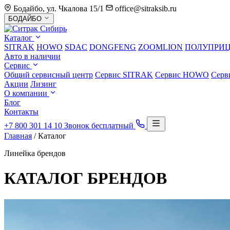
Бодайбо, ул. Чкалова 15/1
office@sitraksib.ru
Выбор
БОДАЙБО
города
Каталог
SITRAK
HOWO
SDAC
DONGFENG
ZOOMLION
ПОЛУПРИ
Авто в наличии
Сервис
Общий сервисный центр
Сервис
SITRAK
Сервис
HOWO
Серв
Акции
Лизинг
О компании
Блог
Контакты
+7 800 301 14 10
Звонок бесплатный
Главная
/
Каталог
Линейка брендов
КАТАЛОГ
БРЕНДОВ