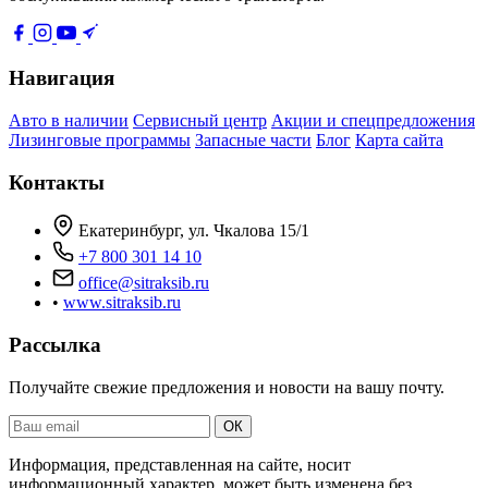
Навигация
Авто в наличии
Сервисный центр
Акции и спецпредложения
Лизинговые программы
Запасные части
Блог
Карта сайта
Контакты
Екатеринбург, ул. Чкалова 15/1
+7 800 301 14 10
office@sitraksib.ru
•
www.sitraksib.ru
Рассылка
Получайте свежие предложения и новости на вашу почту.
Ваш
ОК
email
Информация, представленная на сайте, носит
информационный характер, может быть изменена без