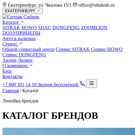
Екатеринбург, ул. Чкалова 15/1
office@sitraksib.ru
Выбор
ЕКАТЕРИНБУРГ
города
Каталог
SITRAK
HOWO
SDAC
DONGFENG
ZOOMLION
ПОЛУПРИЦЕПЫ
Авто в наличии
Сервис
Общий сервисный центр
Сервис
SITRAK
Сервис
HOWO
Сервис
DONGFENG
Акции
Лизинг
О компании
Блог
Контакты
+7 800 301 14 10
Звонок бесплатный
Главная
/
Каталог
Линейка брендов
КАТАЛОГ
БРЕНДОВ