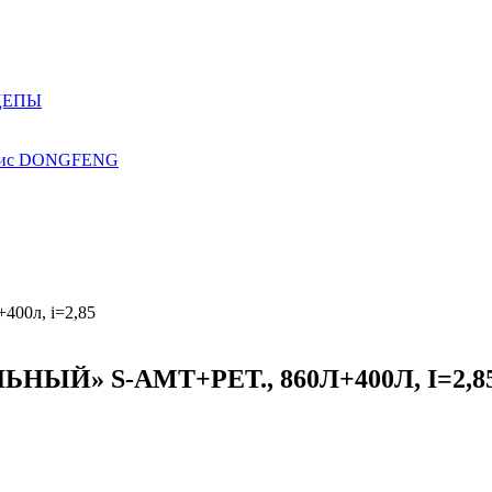
ЦЕПЫ
ис
DONGFENG
НЫЙ» S-AMT+РЕТ., 860Л+400Л, I=2,8