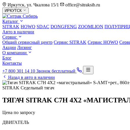
Иркутск, ул. Чкалова 15/1
office@sitraksib.ru
Выбор
ИРКУТСК
города
Каталог
SITRAK
HOWO
SDAC
DONGFENG
ZOOMLION
ПОЛУПРИ
Авто в наличии
Сервис
Общий сервисный центр
Сервис
SITRAK
Сервис
HOWO
Серв
Акции
Лизинг
О компании
Блог
Контакты
+7 800 301 14 10
Звонок бесплатный
Назад в авто в наличии
SITRAK
Седельный тягач
ТЯГАЧ SITRAK C7H 4Х2 «МАГИСТРАЛЬ
Цена по запросу
ДВИГАТЕЛЬ