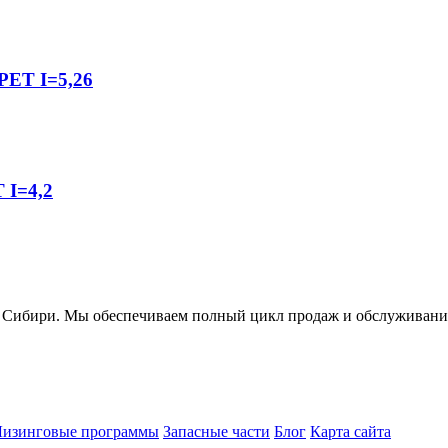
ЕТ I=5,26
I=4,2
ири. Мы обеспечиваем полный цикл продаж и обслуживания 
Лизинговые программы
Запасные части
Блог
Карта сайта