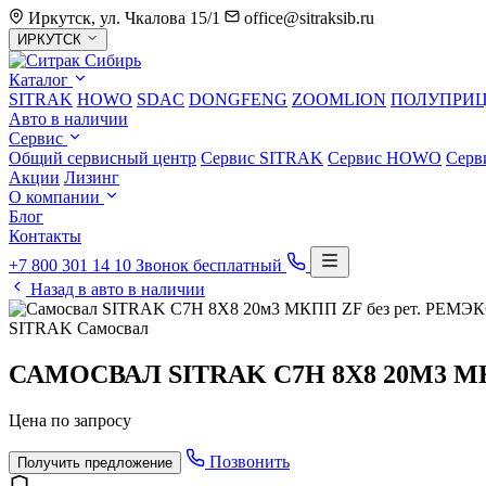
Иркутск, ул. Чкалова 15/1
office@sitraksib.ru
Выбор
ИРКУТСК
города
Каталог
SITRAK
HOWO
SDAC
DONGFENG
ZOOMLION
ПОЛУПРИ
Авто в наличии
Сервис
Общий сервисный центр
Сервис
SITRAK
Сервис
HOWO
Серв
Акции
Лизинг
О компании
Блог
Контакты
+7 800 301 14 10
Звонок бесплатный
Назад в авто в наличии
SITRAK
Самосвал
САМОСВАЛ SITRAK С7H 8Х8 20М3 М
Цена по запросу
Позвонить
Получить предложение