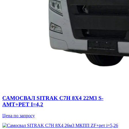
САМОСВАЛ SITRAK C7H 8Х4 22М3 S-
AMT+РЕТ I=4,2
Цена по запросу