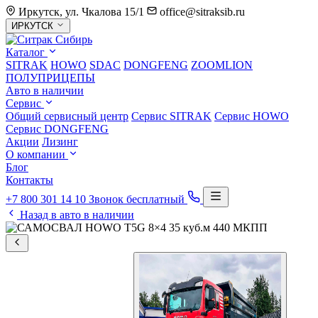
Иркутск, ул. Чкалова 15/1
office@sitraksib.ru
Выбор
ИРКУТСК
города
Каталог
SITRAK
HOWO
SDAC
DONGFENG
ZOOMLION
ПОЛУПРИЦЕПЫ
Авто в наличии
Сервис
Общий сервисный центр
Сервис
SITRAK
Сервис
HOWO
Сервис
DONGFENG
Акции
Лизинг
О компании
Блог
Контакты
+7 800 301 14 10
Звонок бесплатный
Назад в авто в наличии