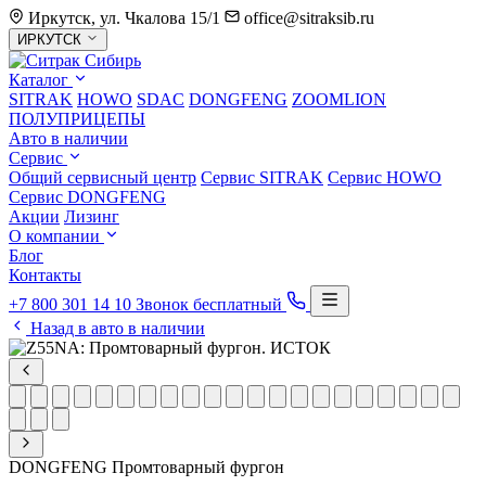
Иркутск, ул. Чкалова 15/1
office@sitraksib.ru
Выбор
ИРКУТСК
города
Каталог
SITRAK
HOWO
SDAC
DONGFENG
ZOOMLION
ПОЛУПРИЦЕПЫ
Авто в наличии
Сервис
Общий сервисный центр
Сервис
SITRAK
Сервис
HOWO
Сервис
DONGFENG
Акции
Лизинг
О компании
Блог
Контакты
+7 800 301 14 10
Звонок бесплатный
Назад в авто в наличии
DONGFENG
Промтоварный фургон