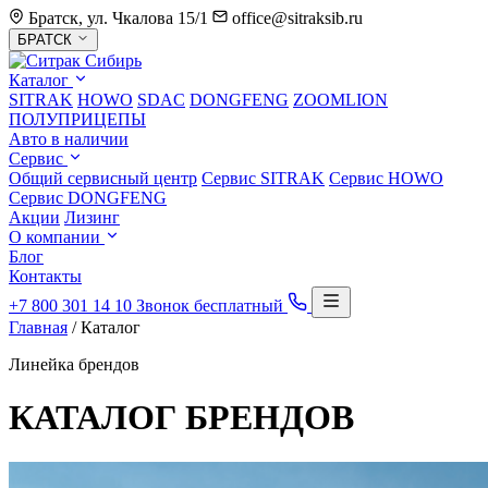
Братск, ул. Чкалова 15/1
office@sitraksib.ru
Выбор
БРАТСК
города
Каталог
SITRAK
HOWO
SDAC
DONGFENG
ZOOMLION
ПОЛУПРИЦЕПЫ
Авто в наличии
Сервис
Общий сервисный центр
Сервис
SITRAK
Сервис
HOWO
Сервис
DONGFENG
Акции
Лизинг
О компании
Блог
Контакты
+7 800 301 14 10
Звонок бесплатный
Главная
/
Каталог
Линейка брендов
КАТАЛОГ
БРЕНДОВ